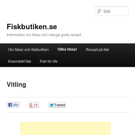
Sö
Fiskbutiken.se
Information om fiskar och många goda recept!
Huvudmeny
Olika fiskar
Om fiskar och fiskbutiken
Recept på fisk
Hoppa till huvudinnehåll
Hoppa till sekundärt innehåll
Kravmärkt fisk
Fish for life
Vitling
0
0
0