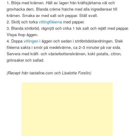
1. Börja med krämen. Häll av lagen från kräftsjärtarna väl och
grovhacka dem. Blanda crème fraiche med alla ingredienser till
krämen. Smaka av med salt och peppar. Ställ svalt.
2. Skölj och torka
vitlingfiléerna
med papper.
3. Blanda ströbröd, rågmjöl och cirka 1 tsk salt och rejält med peppar.
Vispa ihop äggen.
4. Doppa
vitlingen
i äggen och sedan i ströbrödsblandningen. Stek
filéerna sakta i smör på medelvärme, ca 2–3 minuter på var sida.
Servera med kräft- och västerbottenskrämen, kokt potatis, citron,
grönsaker och sallad.
(Recept från tasteline.com och Liselotte Forslin)