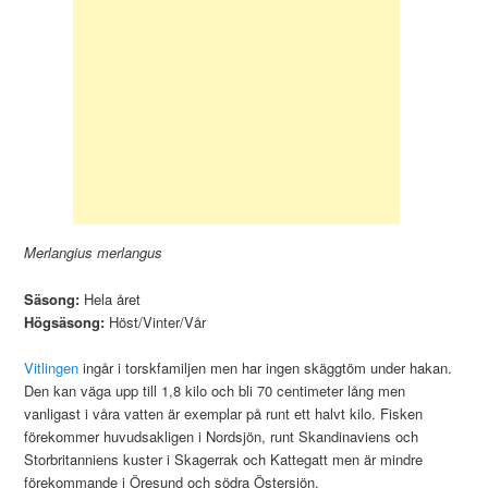
Merlangius merlangus
Säsong:
Hela året
Högsäsong:
Höst/Vinter/Vår
Vitlingen
ingår i torskfamiljen men har ingen skäggtöm under hakan.
Den kan väga upp till 1,8 kilo och bli 70 centimeter lång men
vanligast i våra vatten är exemplar på runt ett halvt kilo. Fisken
förekommer huvudsakligen i Nordsjön, runt Skandinaviens och
Storbritanniens kuster i Skagerrak och Kattegatt men är mindre
förekommande i Öresund och södra Östersjön.