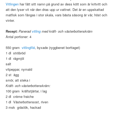
Vitlingen
har fått sitt namn på grund av dess kött som är kritvitt och
att den lyser vit när den dras upp ur vattnet. Det är en uppskattad
matfisk som fångas i stor skala, vars bästa säsong är vår, höst och
vinter.
Recept:
Panerad
vitling
med kräft- och västerbottenskräm
Antal portioner: 4
550 gram
vitlingfilé
, byxade (ryggbenet borttaget)
1 dl ströbröd
1 dl rågmjöl
salt
vitpeppar, nymald
2 st ägg
smör, att steka i
Kräft- och västerbottenskräm:
100 gram kräftstjärtar, i lag
2 dl crème fraiche
1 dl Västerbottensost, riven
3 msk gräslök, hackad